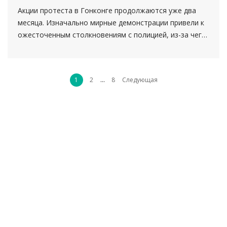
Акции протеста в Гонконге продолжаются уже два
месяца. Изначально мирные демонстрации привели к
ожесточенным столкновениям с полицией, из-за чего
туристы стали беспокоиться о своей безопасности...
...
1
2
8
Следующая