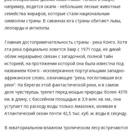
например, водятся окапи - небольшие лесные животные
семейства жирафов, которые стали национальным
символом страны. В саваннах юга страны обитают львы,
леопарды и антилопы.
Главная достопримечательность страны - река Конго. Хотя
эта река официально зовется Заир с 1971 года, ее дикий
облик неразрывно связан с загадочной, полной тайн
историей, на протяжении которой она была известна под
названием Конго - исковерканное португальцами западно-
африканское слово, означающее "река, поглотившая все
реки". На берегах этой фантастической реки, и в самом
деле чувствуешь трепет перед мощью природы: более 4370
км. в длину, с бассейном площадью в 3,9 млн. кв. км., она
уступает по расходу воды только Амазонке, изливая в
Атлантический океан почти 42,5 тыс. куб. м. воды в секунду.
В экваториальном влажном тропическом лесу встречаются