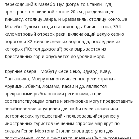
переходящий в Малебо-Пул (когда-то Стэнли-Пул) -
пространство шириной свыше 20 км., разделяющее
Киншасу, столицу Заира, и Браззавиль, столицу Конго. За
Малебо-Пулом находятся водопады Ливингстона, 354-
километровый отрезок реки, включающий целую серию
порогов и 32 живописнейших водопада, последним из
которых ("Котел дьявола") река вырывается из
Кристальных гор и опускается до уровня моря.
Крупные озера - Мобуту-Сесе-Секо, Эдуард, Киву,
Танганьика, Мверу и многочисленные реки страны -
Арувими, Убанги, Ломами, Касаи и др. являются
прекрасными рыболовными регионами, а при
соответствующем опыте и экипировке могут предоставить
незабываемые ощущения для любителей сплава или
исторических путешествий - пользовавшийся ранее у
иностранных туристов бешеным спросом маршрут по
следам Генри Мортона Стэнли снова доступен для
прохождения, хотя и считается чрезвычайно рискованным