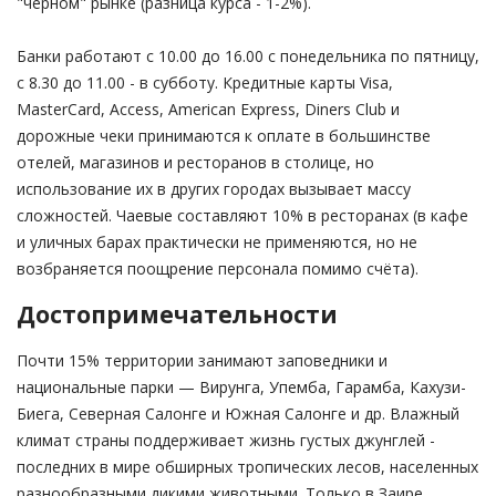
"черном" рынке (разница курса - 1-2%).
Банки работают с 10.00 до 16.00 с понедельника по пятницу,
с 8.30 до 11.00 - в субботу. Кредитные карты Visa,
MasterСard, Access, American Express, Diners Club и
дорожные чеки принимаются к оплате в большинстве
отелей, магазинов и ресторанов в столице, но
использование их в других городах вызывает массу
сложностей. Чаевые составляют 10% в ресторанах (в кафе
и уличных барах практически не применяются, но не
возбраняется поощрение персонала помимо счёта).
Достопримечательности
Почти 15% территории занимают заповедники и
национальные парки — Вирунга, Упемба, Гарамба, Кахузи-
Биега, Северная Салонге и Южная Салонге и др. Влажный
климат страны поддерживает жизнь густых джунглей -
последних в мире обширных тропических лесов, населенных
разнообразными дикими животными. Только в Заире,