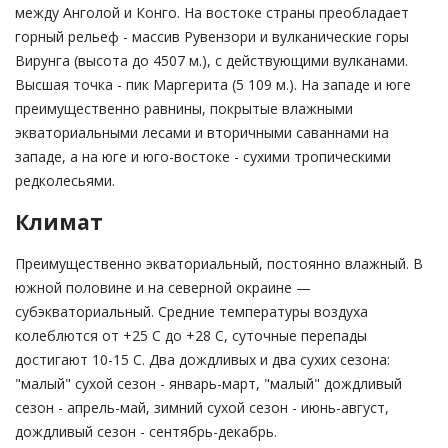
между Анголой и Конго. На востоке страны преобладает
горный рельеф - массив Рувензори и вулканические горы
Вирунга (высота до 4507 м.), с действующими вулканами.
Высшая точка - пик Маргерита (5 109 м.). На западе и юге
преимущественно равнины, покрытые влажными
экваториальными лесами и вторичными саваннами на
западе, а на юге и юго-востоке - сухими тропическими
редколесьями.
Климат
Преимущественно экваториальный, постоянно влажный. В
южной половине и на северной окраине —
субэкваториальный. Средние температуры воздуха
колеблются от +25 С до +28 C, суточные перепады
достигают 10-15 C. Два дождливых и два сухих сезона:
"малый" сухой сезон - январь-март, "малый" дождливый
сезон - апрель-май, зимний сухой сезон - июнь-август,
дождливый сезон - сентябрь-декабрь.