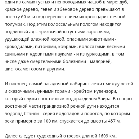
одни из самых густых и непроходимых чащоб в мире: дуб,
красное дерево, гевея и эбеновое дерево превышают в
высоту 60 м. и под переплетением их крон царит вечный
полумрак. Под этим колоссальным пологом находится
подлинный ад с чрезвычайно густыми зарослями,
удушающей влажной жарой, опасными животными -
крокодилами, питонами, кобрами, волосатыми лесными
свиньями и ядовитыми пауками - и изнуряющими, в том
числе даже смертельными болезнями - малярией,
шистосамотозом и другими.
И наконец, самый загадочный лабиринт лежит между рекой
и сказочными Лунными горами - хребтом Рувензори,
который служит восточным водоразделом Заира. В северо-
восточной части грандиозной речной дуги находится
водопад Стэнли - серия водопадов и порогов, по которым
река примерно за 100 км. спускается до высоты 457 м.
Далее следует судоходный отрезок длиной 1609 км.,