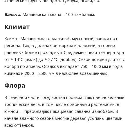
этнические группы ньянджа, тумбука, нгони, яо.
Валюта:
Малавийская квача = 100 тамбалам.
Климат
Климат Малави экваториальный, муссонный, зависит от
региона. Так, в долинах он жаркий и влажный, в горных
районных более прохладный. Среднемесячная температура
от + 14°С (июль) до + 27 °С (ноябрь). Сезон дождей длится с
ноября по апрель. Осадков выпадает 750—1000 мм в год в
низинах и 2000—2500 мм в наиболее возвышенных.
Флора
В северной части государства произрастают вечнозеленые
тропические леса, в том числе с хвойными растениями, в
южной — преобладают акациевая саванна и баобабы. В
начале влажного сезона многие деревья усыпаны цветами
всех оттенков.