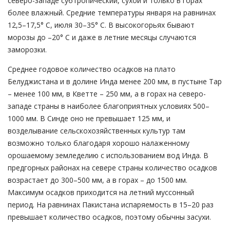
северо-западе субтропический, сухой и только в горах
более влажный. Средние температуры января на равнинах
12,5–17,5° С, июля 30–35° С. В высокогорьях бывают
морозы до –20° С и даже в летние месяцы случаются
заморозки.
Среднее годовое количество осадков на плато
Белуджистана и в долине Инда менее 200 мм, в пустыне Тар
– менее 100 мм, в Кветте – 250 мм, а в горах на северо-
западе страны в наиболее благоприятных условиях 500–
1000 мм. В Синде оно не превышает 125 мм, и
возделывание сельскохозяйственных культур там
возможно только благодаря хорошо налаженному
орошаемому земледелию с использованием вод Инда. В
предгорных районах на севере страны количество осадков
возрастает до 300–500 мм, а в горах – до 1500 мм.
Максимум осадков приходится на летний муссонный
период. На равнинах Пакистана испаряемость в 15–20 раз
превышает количество осадков, поэтому обычны засухи.