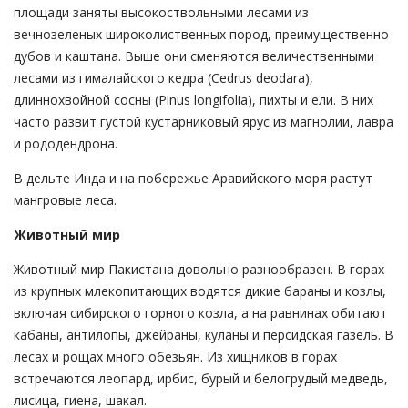
площади заняты высокоствольными лесами из
вечнозеленых широколиственных пород, преимущественно
дубов и каштана. Выше они сменяются величественными
лесами из гималайского кедра (Cedrus deodara),
длиннохвойной сосны (Pinus longifolia), пихты и ели. В них
часто развит густой кустарниковый ярус из магнолии, лавра
и рододендрона.
В дельте Инда и на побережье Аравийского моря растут
мангровые леса.
Животный мир
Животный мир Пакистана довольно разнообразен. В горах
из крупных млекопитающих водятся дикие бараны и козлы,
включая сибирского горного козла, а на равнинах обитают
кабаны, антилопы, джейраны, куланы и персидская газель. В
лесах и рощах много обезьян. Из хищников в горах
встречаются леопард, ирбис, бурый и белогрудый медведь,
лисица, гиена, шакал.