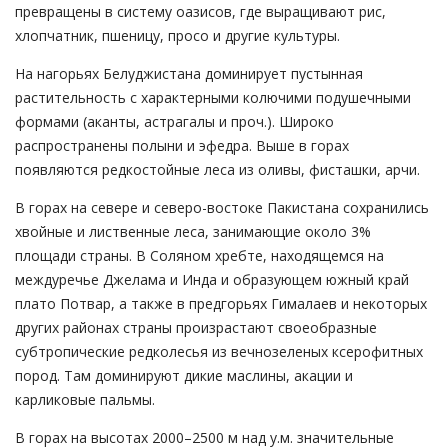
превращены в систему оазисов, где выращивают рис,
хлопчатник, пшеницу, просо и другие культуры.
На нагорьях Белуджистана доминирует пустынная
растительность с характерными колючими подушечными
формами (аканты, астрагалы и проч.). Широко
распространены полыни и эфедра. Выше в горах
появляются редкостойные леса из оливы, фисташки, арчи.
В горах на севере и северо-востоке Пакистана сохранились
хвойные и лиственные леса, занимающие около 3%
площади страны. В Соляном хребте, находящемся на
междуречье Джелама и Инда и образующем южный край
плато Потвар, а также в предгорьях Гималаев и некоторых
других районах страны произрастают своеобразные
субтропические редколесья из вечнозеленых ксерофитных
пород. Там доминируют дикие маслины, акации и
карликовые пальмы.
В горах на высотах 2000–2500 м над у.м. значительные