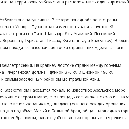
лине на территории Узбекистана расположились один киргизский
Узбекистана засушливые. В северо-западной части страны
 плато Устюрт. Туранская низменность занята пустыней
лись отроги гор Тянь-Шань (хребты Угамский, Пскемский,
 Зеравшан, Туркестан, Гиссар, Кугитангтау и Байсунтау). В южн
аном находится высочайшая точка страны - пик Аделунга-Тоги
я землетрясения. На крайнем востоке страны между горными
 - Ферганская долина - длиной 370 км и шириной 190 км.
 и самым заселённым районом Центральной Азии.
 с Казахстаном находится печально известное Аральское море-
величине озером в мире, его площадь составляла около 68 тыся
сивного использования вод впадающих в него рек для орошения
ь на два водоёма: Малый и Большой Арал, общая площадь котор
 стал необратимым, однако учёные до сих пор пытаются решить