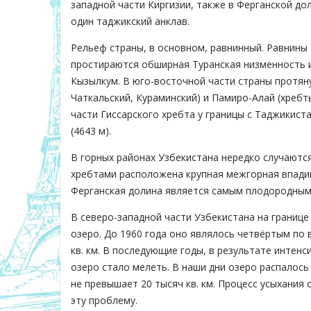
западной части Киргизии, также в Ферганской до
один таджикский анклав.
Рельеф страны, в основном, равнинный. Равнины 
простираются обширная Туранская низменность и
Кызылкум. В юго-восточной части страны протяну
Чаткальский, Кураминский) и Памиро-Алай (хребты
части Гиссарского хребта у границы с Таджикист
(4643 м).
В горных районах Узбекистана нередко случаютс
хребтами расположена крупная межгорная впадина
Ферганская долина является самым плодородным
В северо-западной части Узбекистана на границе
озеро. До 1960 года оно являлось четвёртым по 
кв. км. В последующие годы, в результате интен
озеро стало мелеть. В наши дни озеро распалос
не превышает 20 тысяч кв. км. Процесс усыхания
эту проблему.