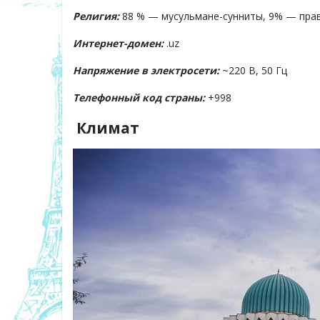
Религия:
88 % — мусульмане-сунниты, 9% — пра
Интернет-домен:
.uz
Напряжение в электросети:
~220 В, 50 Гц
Телефонный код страны:
+998
Климат