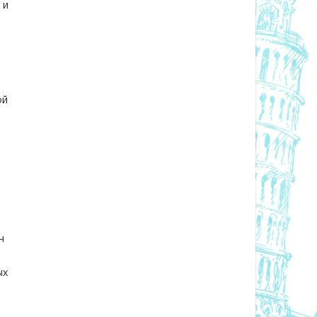
 и
ой
ч
ых