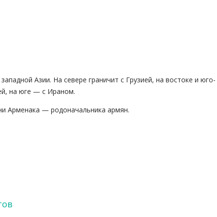
ападной Азии. На севере граничит с Грузией, на востоке и юго-
й, на юге — с Ираном.
ени Арменака — родоначальника армян.
тов