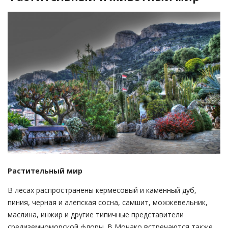
Растительный мир
В лесах распространены кермесовый и каменный дуб,
пиния, черная и алепская сосна, самшит, можжевельник,
маслина, инжир и другие типичные представители
средиземноморской флоры. В Монако встречаются также