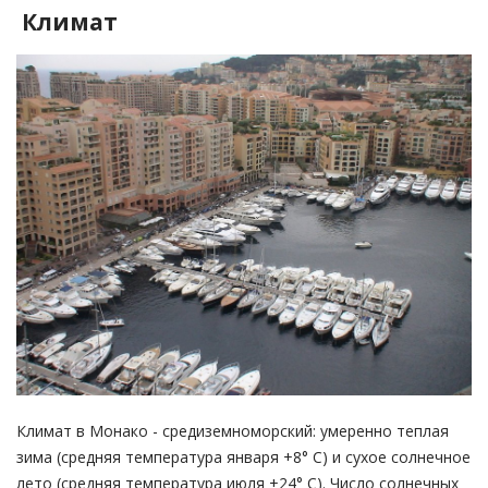
Климат
Климат в Монако - средиземноморский: умеренно теплая
зима (средняя температура января +8° С) и сухое солнечное
лето (средняя температура июля +24° С). Число солнечных