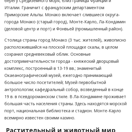
берегу Средиземного моря, близ границы Франции и
Италии. Граничит с французским департаментом
Приморские Альпы. Монако включает слившиеся округа-
города Монако (старый город), Монте-Карло, Ла-Кондамин
(деловой центр и порт) и Фонвьей (промышленный район).
Столица страны город Монако (3 тыс. жителей), живописно
расположившийся на плоской площадке скалы, в целом
сохранил средневековый облик. Основные
достопримечательности города - княжеский дворцовый
комплекс, построенный в 13-19 вв.; знаменитый
Окаеанографический музей, ежегодно принимающий
большое число посетителей; Музей первобытной
антропологии; кафедральный собор, возведенный в конце
19 в. в псевдороманском стиле. В Ла-Кондамине проживает
большая часть населения страны. Здесь находятся морской
порт, национальная библиотека и стадион. Монте-Карло
всемирно известен своими казино.
Растительный и животный мир