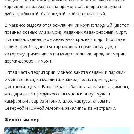
карликовая пальма, сосна приморская, кедр атласский и
дубы пробковый, буковидный, войлочнолистный.
В маквисе выделяются земляничник крупноплодный (цветет
поздней осенью или зимой), ладанник ладаноносный, мирт,
фисташка, калина, можжевельник красный и др. В составе
гариги преобладает кустарниковый кермесовый дуб, к
которому примешиваются можжевельник, дрок, розмарин,
держи-дерево, тимьян.
Пятая часть территории Монако занята садами и парками.
Имеются посадки маслины, инжира, граната, миндаля,
фисташки, хурмы. Выращивают бананы, апельсины, лимоны,
мандарины. Интродуцированы японская мушмула и
камфарный лавр из Японии, алоэ, кактусы, агавы из
Северной и Южной Америки, эвкалипты из Австралии.
Животный мир