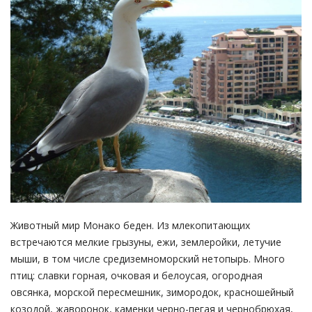
Животный мир Монако беден. Из млекопитающих
встречаются мелкие грызуны, ежи, землеройки, летучие
мыши, в том числе средиземноморский нетопырь. Много
птиц: славки горная, очковая и белоусая, огородная
овсянка, морской пересмешник, зимородок, красношейный
козодой, жаворонок, каменки черно-пегая и чернобрюхая,