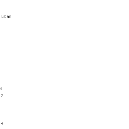
, Liban
4
22
14