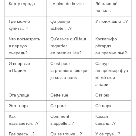
Карту города
Le plan de la ville
Лё плян дё
ля виль
Где можно
Qu puis-je
У пюиж аштэ…?
купить…?
acheter…?
Что посмотреть
Qu’est-ce qu’il faut
Кэскильфо
в первую
regarder
рёгардэ
очередь?
en premier lieu?
ан прёмье льё?
Я впервые
C’est pour
Сэ пур
в Париже
la premiere fois que
ля прёмьер фуа
je suis a paris
кё жё сюи
э пари
Эта улица
Cette rue
Сэт рю
Этот парк
Ce parc
Сё парк
Как
Comment
Коман
называется…?
s’appelle…?
сапэль…?
Где здесь…?
Qu se trouve…?
У сё трув…?