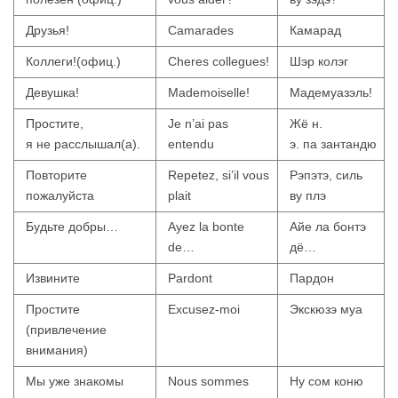
Друзья!
Camarades
Камарад
Коллеги!(офиц.)
Cheres collegues!
Шэр колэг
Девушка!
Mademoiselle!
Мадемуазэль!
Простите,
Je n’ai pas
Жё н.
я не расслышал(а).
entendu
э. па зантандю
Повторите
Repetez, si’il vous
Рэпэтэ, силь
пожалуйста
plait
ву плэ
Будьте добры…
Ayez la bonte
Айе ла бонтэ
de…
дё…
Извините
Pardont
Пардон
Простите
Excusez-moi
Экскюзэ муа
(привлечение
внимания)
Мы уже знакомы
Nous sommes
Ну сом коню