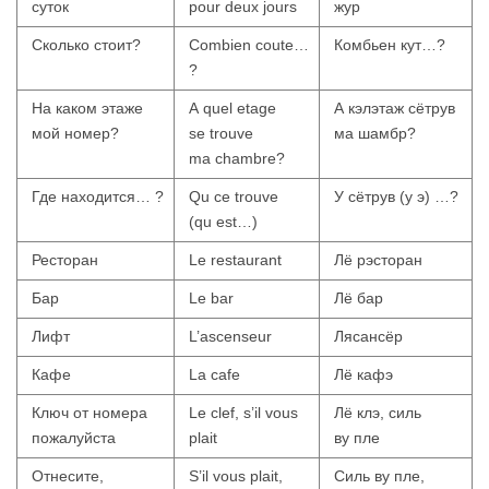
суток
pour deux jours
жур
Сколько стоит?
Combien coute…
Комбьен кут…?
?
На каком этаже
A quel etage
А кэлэтаж сётрув
мой номер?
se trouve
ма шамбр?
ma chambre?
Где находится… ?
Qu ce trouve
У сётрув (у э) …?
(qu est…)
Ресторан
Le restaurant
Лё рэсторан
Бар
Le bar
Лё бар
Лифт
L’ascenseur
Лясансёр
Кафе
La cafe
Лё кафэ
Ключ от номера
Le clef, s’il vous
Лё клэ, силь
пожалуйста
plait
ву пле
Отнесите,
S’il vous plait,
Силь ву пле,