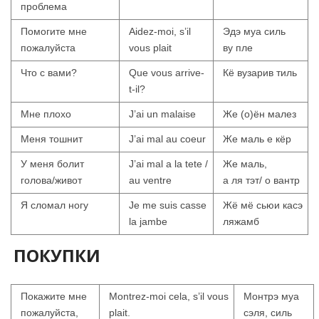
проблема
Помогите мне
Aidez-moi, s’il
Эдэ муа силь
пожалуйста
vous plait
ву пле
Что с вами?
Que vous arrive-
Кё вузарив тиль
t-il?
Мне плохо
J’ai un malaise
Же (о)ён малез
Меня тошнит
J’ai mal au coeur
Же маль е кёр
У меня болит
J’ai mal a la tete /
Же маль,
голова/живот
au ventre
а ля тэт/ о вантр
Я сломал ногу
Je me suis casse
Жё мё сьюи касэ
la jambe
ляжамб
ПОКУПКИ
Покажите мне
Montrez-moi cela, s’il vous
Монтрэ муа
пожалуйста,
plait.
сэля, силь