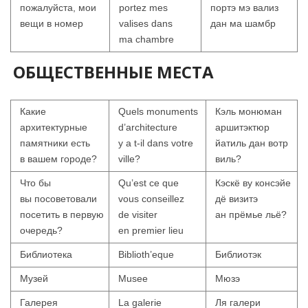
пожалуйста, мои
portez mes
портэ мэ вализ
вещи в номер
valises dans
дан ма шамбр
ma chambre
ОБЩЕСТВЕННЫЕ МЕСТА
Какие
Quels monuments
Кэль монюман
архитектурные
d’architecture
аршитэктюр
памятники есть
y a t-il dans votre
йатиль дан вотр
в вашем городе?
ville?
виль?
Что бы
Qu’est ce que
Кэскё ву консэйе
вы посоветовали
vous conseillez
дё визитэ
посетить в первую
de visiter
ан прёмье льё?
очередь?
en premier lieu
Библиотека
Biblioth’eque
Библиотэк
Музей
Musee
Мюзэ
Галерея
La galerie
Ля галери