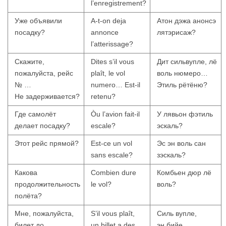
l’enregistrement?
Уже объявили
A-t-on deja
Атон дэжа анонсэ
посадку?
annonce
лятэрисаж?
l’atterissage?
Скажите,
Dites s’il vous
Дит сильвупле, лё
пожалуйста, рейс
plaît, le vol
воль нюмеро…
№ …
numero… Est-il
Этиль рётёню?
Не задерживается?
retenu?
Где самолёт
Òu l’avion fait-il
У лявьон фэтиль
делает посадку?
escale?
эскаль?
Этот рейс прямой?
Est-ce un vol
Эс эн воль сан
sans escale?
зэскаль?
Какова
Combien dure
Комбьен дюр лё
продолжительность
le vol?
воль?
полёта?
Мне, пожалуйста,
S’il vous plaît,
Силь вупле,
билет до…
un billet a des
эн бийе,