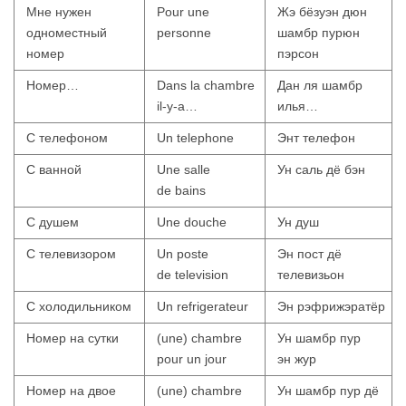
Мне нужен
Pour une
Жэ бёзуэн дюн
одноместный
personne
шамбр пурюн
номер
пэрсон
Номер…
Dans la chambre
Дан ля шамбр
il-y-a…
илья…
С телефоном
Un telephone
Энт телефон
С ванной
Une salle
Ун саль дё бэн
de bains
С душем
Une douche
Ун душ
С телевизором
Un poste
Эн пост дё
de television
телевизьон
С холодильником
Un refrigerateur
Эн рэфрижэратёр
Номер на сутки
(une) chambre
Ун шамбр пур
pour un jour
эн жур
Номер на двое
(une) chambre
Ун шамбр пур дё