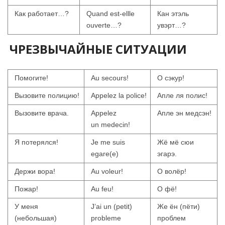
Как работает…?
Quand est-ellle
Кан этэль
ouverte…?
увэрт…?
ЧРЕЗВЫЧАЙНЫЕ СИТУАЦИИ
Помогите!
Au secours!
О сэкур!
Вызовите полицию!
Appelez la police!
Апле ля полис!
Вызовите врача.
Appelez
Апле эн медсэн!
un medecin!
Я потерялся!
Je me suis
Жё мё сюи
egare(e)
эгарэ.
Держи вора!
Au voleur!
О волёр!
Пожар!
Au feu!
О фё!
У меня
J’ai un (petit)
Же ён (пёти)
(небольшая)
probleme
проблем