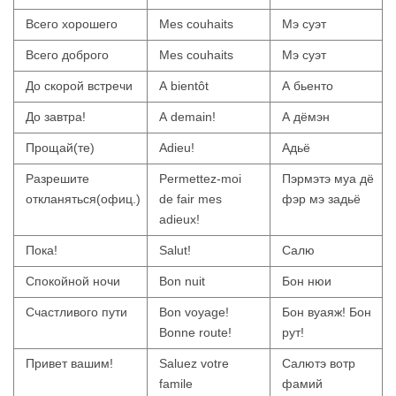
Всего хорошего
Mes couhaits
Мэ суэт
Всего доброго
Mes couhaits
Мэ суэт
До скорой встречи
A bientôt
А бьенто
До завтра!
A demain!
А дёмэн
Прощай(те)
Adieu!
Адьё
Разрешите
Permettez-moi
Пэрмэтэ муа дё
откланяться(офиц.)
de fair mes
фэр мэ задьё
adieux!
Пока!
Salut!
Салю
Спокойной ночи
Bon nuit
Бон нюи
Счастливого пути
Bon voyage!
Бон вуаяж! Бон
Bonne route!
рут!
Привет вашим!
Saluez votre
Салютэ вотр
famile
фамий