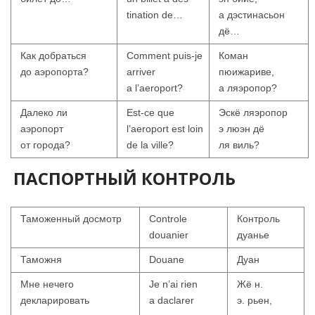
tination de…
а дэстинасьон
дё…
Как добраться
Comment puis-je
Коман
до аэропорта?
arriver
пюижариве,
a l’aeroport?
а ляэропор?
Далеко ли
Est-ce que
Эскё ляэропор
аэропорт
l’aeroport est loin
э люэн дё
от города?
de la ville?
ля виль?
ПАСПОРТНЫЙ КОНТРОЛЬ
Таможенный досмотр
Controle
Контроль
douanier
дуанье
Таможня
Douane
Дуан
Мне нечего
Je n’ai rien
Жё н.
декларировать
a daclarer
э. рьен,