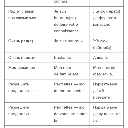
connus
Рад(а) с вами
Je suis
Жё сюи ёрё(з)
познакомиться
heureux(se)
дё фэр вотр
de faire votre
конэсанс
connaissance
Очень рад(а)
Je suis heureux
Жё сюи
ёрё(ёрёз)
Очень приятно.
Enchante
Аншантэ
Моя фамилия…
Mon nom
Мон ном дё
de famille est…
фамили э…
Разрешите
Parmettez — moi
Пэрмэтэ муа
представиться
de me presenter
дё мё
прэзантэ
Разрешите
Permettez — moi
Пэрмэтэ муа
представить
de vous presenter
дё ву прэзантэ
le
лё