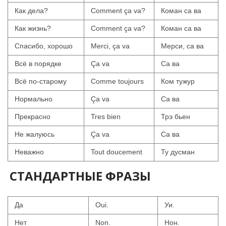
Как дела?
Comment ça va?
Коман са ва
Как жизнь?
Comment ça va?
Коман са ва
Спасибо, хорошо
Merci, ça va
Мерси, са ва
Всё в порядке
Ça va
Са ва
Всё по-старому
Comme toujours
Ком тужур
Нормально
Ça va
Са ва
Прекрасно
Tres bien
Трэ бьен
Не жалуюсь
Ça va
Са ва
Неважно
Tout doucement
Ту дусман
СТАНДАРТНЫЕ ФРАЗЫ
Да
Oui.
Уи.
Нет
Non.
Нон.