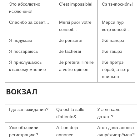
Это абсолютно
C’est impossible!
Сэ тэнпосибль!
исключено!
Спасибо за совет…
Mersi puor votre
Мерси пур
conseil…
вотр консей…
Я подумаю
Je penserai
Жё пансрэ
Я постараюсь
Je tacherai
Жё ташрэ
Я прислушаюсь
Je preterai l’ireille
Жё прэтрэ
к вашему мнению
a votre opinion
лёрэй, а вотр
опиньон
ВОКЗАЛ
Где зал ожидания?
Qu est la salle
У э ля саль
d’attente&
датант?
Уже объявили
A-t-on deja
Атон дэжа анонсэ
регистрацию?
annonce
лянрёжистрёман?