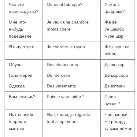
Чье это
Ou est-il fabrique?
У этиль
производство?
фабрике?
Мне что-
Je veux une chambre
Жё вё
нибудь
moins chere
ун шамбр
подешевле
муэн шэр
Я ищу отдел…
Je cherche le rayon…
Жё шэрш лё
рэйон…
Обувь
Des chaussures
Дэ шосюр
Галантерея
De mercerie
Дё мэрсёри
Одежда
Des vetements
Дэ вэтман
Вам помочь?
Puis-je vous aider?
Пюиж
вузэдэ?
Нет, спасибо,
Non, merci, je regarde
Нон, мерси,
я просто
tout simplement
жё рёгард
смотрю
ту сэмплёман