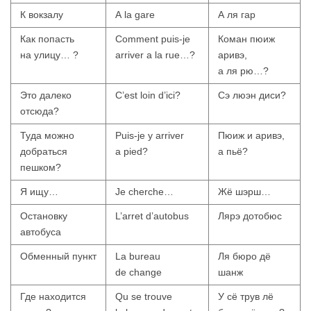
К вокзалу
A la gare
А ля гар
Как попасть
Comment puis-je
Коман пюиж
на улицу… ?
arriver a la rue…?
аривэ,
а ля рю…?
Это далеко
C’est loin d’ici?
Сэ люэн диси?
отсюда?
Туда можно
Puis-je y arriver
Пюиж и аривэ,
добраться
a pied?
а пьё?
пешком?
Я ищу…
Je cherche…
Жё шэрш…
Остановку
L’arret d’autobus
Лярэ дотобюс
автобуса
Обменный пункт
La bureau
Ля бюро дё
de change
шанж
Где находится
Qu se trouve
У сё трув лё