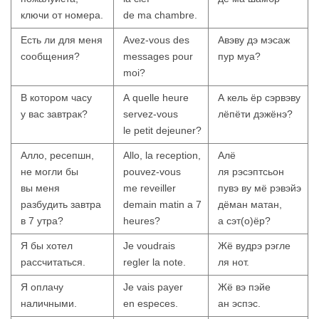
ключи от номера.
de ma chambre.
Есть ли для меня
Avez-vous des
Авэву дэ мэсаж
сообщения?
messages pour
пур муа?
moi?
В котором часу
A quelle heure
А кель ёр сэрвэву
у вас завтрак?
servez-vous
лёпёти дэжёнэ?
le petit dejeuner?
Алло, ресепшн,
Allo, la reception,
Алё
не могли бы
pouvez-vous
ля рэсэптсьон
вы меня
me reveiller
пувэ ву мё рэвэйэ
разбудить завтра
demain matin a 7
дёман матан,
в 7 утра?
heures?
а сэт(о)ёр?
Я бы хотел
Je voudrais
Жё вудрэ рэгле
рассчитаться.
regler la note.
ля нот.
Я оплачу
Je vais payer
Жё вэ пэйе
наличными.
en especes.
ан эспэс.