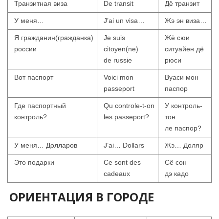
Транзитная виза
De transit
Дё транзит
У меня…
J’ai un visa…
Жэ эн виза…
Я гражданин(гражданка)
Je suis
Жё сюи
россии
citoyen(ne)
ситуайен дё
de russie
рюси
Вот паспорт
Voici mon
Вуаси мон
passeport
паспор
Где паспортный
Qu controle-t-on
У контроль-
контроль?
les passeport?
тон
ле паспор?
У меня… Долларов
J’ai… Dollars
Жэ… Доляр
Это подарки
Ce sont des
Сё сон
cadeaux
дэ кадо
ОРИЕНТАЦИЯ В ГОРОДЕ