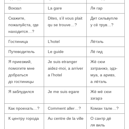
Вокзал
La gare
Ля гар
Скажите,
Dites, s’il vous plait
Дит сильвупле
пожалуйста, где
qu se trouve…?
у сё трув…?
находится…?
Гостиница
L’hotel
Лётэль
Путеводитель
Le guide
Лё гид
Я приезжий,
Je suis etranger
Жё сюи
помогите мне
aidez-moi, a arriver
зэтранжэ, эдэ-
добраться
a l’hotel
муа, а аривэ,
до гостиницы
а лётэль
Я заблудился
Je me suis egare
Жё мё сюи
зэгарэ
Как проехать…?
Comment aller…?
Коман тале…?
К центру города
Au centre de la ville
О сантр дё
ля виль