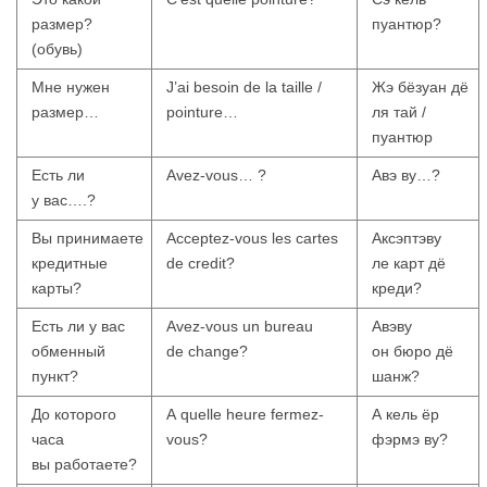
размер?
пуантюр?
(обувь)
Мне нужен
J’ai besoin de la taille /
Жэ бёзуан дё
размер…
pointure…
ля тай /
пуантюр
Есть ли
Avez-vous… ?
Авэ ву…?
у вас….?
Вы принимаете
Acceptez-vous les cartes
Аксэптэву
кредитные
de credit?
ле карт дё
карты?
креди?
Есть ли у вас
Avez-vous un bureau
Авэву
обменный
de change?
он бюро дё
пункт?
шанж?
До которого
A quelle heure fermez-
А кель ёр
часа
vous?
фэрмэ ву?
вы работаете?