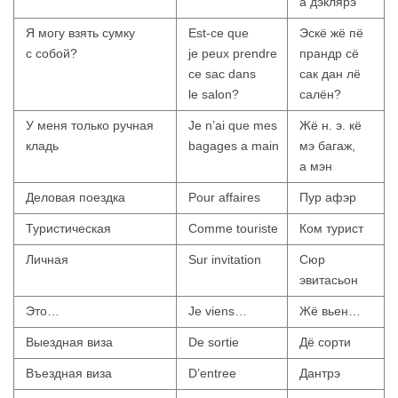
а дэклярэ
Я могу взять сумку
Est-ce que
Эскё жё пё
с собой?
je peux prendre
прандр сё
ce sac dans
сак дан лё
le salon?
салён?
У меня только ручная
Je n’ai que mes
Жё н. э. кё
кладь
bagages a main
мэ багаж,
а мэн
Деловая поездка
Pour affaires
Пур афэр
Туристическая
Comme touriste
Ком турист
Личная
Sur invitation
Сюр
эвитасьон
Это…
Je viens…
Жё вьен…
Выездная виза
De sortie
Дё сорти
Въездная виза
D’entree
Дантрэ