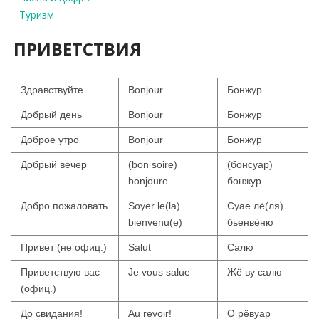
–
Туризм
ПРИВЕТСТВИЯ
Здравствуйте
Bonjour
Бонжур
Добрый день
Bonjour
Бонжур
Доброе утро
Bonjour
Бонжур
Добрый вечер
(bon soire)
(бонсуар)
bonjoure
бонжур
Добро пожаловать
Soyer le(la)
Суае лё(ля)
bienvenu(e)
бьенвёню
Привет (не офиц.)
Salut
Салю
Приветствую вас
Je vous salue
Жё ву салю
(офиц.)
До свидания!
Au revoir!
О рёвуар