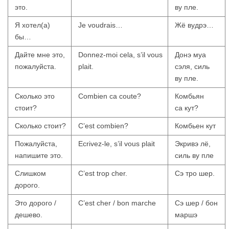
это.
ву пле.
Я хотел(а)
Je voudrais…
Жё вудрэ…
бы…
Дайте мне это,
Donnez-moi cela, s’il vous
Донэ муа
пожалуйста.
plait.
сэля, силь
ву пле.
Сколько это
Combien ca coute?
Комбьян
стоит?
са кут?
Сколько стоит?
C’est combien?
Комбьен кут
Пожалуйста,
Ecrivez-le, s’il vous plait
Экривэ лё,
напишите это.
силь ву пле
Слишком
C’est trop cher.
Сэ тро шер.
дорого.
Это дорого /
C’est cher / bon marche
Сэ шер / бон
дешево.
маршэ