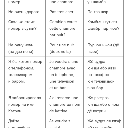
номер
une chambre
ун шамбр
Не очень дорого.
Pas tres cher.
Па трэ шэр.
Сколько стоит
Combien coute
Комбьян кут сэт
номер в сутки?
cette chambre
шамбр пар нюи?
par nuit?
На одну ночь
Pour une nuit
Пур юн ньюи (дё
(на две ночи)
(deux nuits)
ньюи)
Я бы хотел номер
Je voudrais une
Жё вудрэ
с телефоном,
chambre avec
юн шамбр авэк
телевизором
un telephone,
он тэлэфон
и баром.
une television
юн тэлэвизьон
et un bar.
э он бар
Я забронировала
J’ai reserve une
Жэ рэзэрвэ
номер на имя
chambre au nom
юн шамбр о ном
Катрин
de katrine.
дё катрин
Дайте,
Je voudrais
Жё вудрэ ля клэф
пожалуйста,
la clef
дё ма шамбр