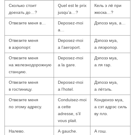
Сколько стоит
Quel est le prix
Кель э лё при
доехать до…?
jusqu’a…?
жюска…?
Отвезите меня в…
Deposez-moi
Дэпозэ муа, а…
a…
Отвезите меня
Deposez-moi
Дэпозэ муа,
в аэропорт.
a l’aeroport.
а ляэропор.
Отвезите меня
Deposez-moi
Дэпозэ муа,
на железнодорожную
a la gare.
а ля гар.
станцию.
Отвезите меня
Deposez-moi
Дэпозэ муа,
в гостиницу.
a l’hotel.
а лётэль.
Отвезите меня
Conduisez-moi
Кондюизэ муа,
по этому адресу.
a cette
а сэт адрэс силь
adresse, s’il
ву плэ.
vous plait.
Налево.
A gauche.
А гош.