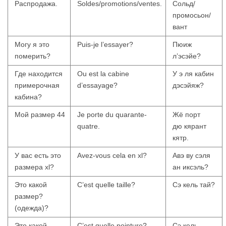
Распродажа.
Soldes/promotions/ventes.
Сольд/
промосьон/
вант
Могу я это
Puis-je l’essayer?
Пюиж
померить?
л’эсэйе?
Где находится
Ou est la cabine
У э ля кабин
примерочная
d’essayage?
дэсэйяж?
кабина?
Мой размер 44
Je porte du quarante-
Жё порт
quatre.
дю кярант
кятр.
У вас есть это
Avez-vous cela en xl?
Авэ ву сэля
размера xl?
ан иксэль?
Это какой
C’est quelle taille?
Сэ кель тай?
размер?
(одежда)?
Это какой
C’est quelle pointure?
Сэ кель