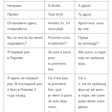
Направо.
A droite.
А друат.
Прямо.
Tout droit.
Ту друа.
Остановите здесь,
Arretez ici, s’il
Арэтэ иси, силь
пожалуйста.
vous plait.
ву пле.
Вы не могли бы меня
Pourriez-vouz
Пурье
подождать?
m’attendre?
ву матандр?
Я первый раз
Je suis a paris
Жё сьюи, а пари
в Париже.
pour
пур ля прёмьер
la premiere
фуа.
fois.
Я здесь не первый
Ce n’est pas
Сё н.
раз. В последний раз
la premiere
э. па ля прёмьер
я был в Париже 2
fois, que
фуа кё жё вьян,
года назад.
je viens a paris.
а пари, жё сьюи
Je suis deja
дэжя вёню илья
venu,
дёзан