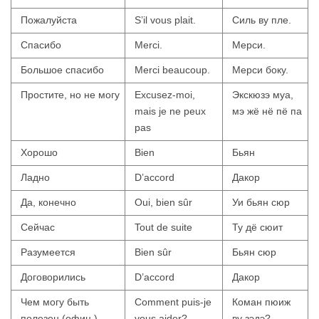
Пожалуйста
S’il vous plait.
Силь ву пле.
Спасибо
Merci.
Мерси.
Большое спасибо
Merci beaucoup.
Мерси боку.
Простите, но не могу
Excusez-moi,
Экскюзэ муа,
mais je ne peux
мэ жё нё пё па
pas
Хорошо
Bien
Бьян
Ладно
D’accord
Дакор
Да, конечно
Oui, bien sûr
Уи бьян сюр
Сейчас
Tout de suite
Ту дё сюит
Разумеется
Bien sûr
Бьян сюр
Договорились
D’accord
Дакор
Чем могу быть
Comment puis-je
Коман пюиж
полезен (офиц.)
vous aider?
ву зэдэ?