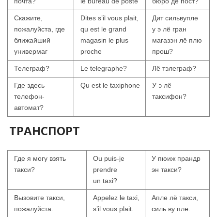
почта?
le bureau de poste
бюро дё пост?
Скажите,
Dites s’il vous plait,
Дит сильвупле
пожалуйста, где
qu est le grand
у э лё гран
ближайший
magasin le plus
магазэн лё плю
универмаг
proche
прош?
Телеграф?
Le telegraphe?
Лё тэлеграф?
Где здесь
Qu est le taxiphone
У э лё
телефон-
таксифон?
автомат?
ТРАНСПОРТ
Где я могу взять
Ou puis-je
У пюиж прандр
такси?
prendre
эн такси?
un taxi?
Вызовите такси,
Appelez le taxi,
Апле лё такси,
пожалуйста.
s’il vous plait.
силь ву пле.