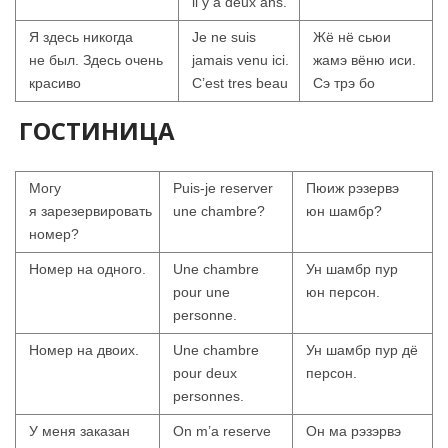
il y a deux ans.
Я здесь никогда
Je ne suis
Жё нё сьюи
не был. Здесь очень
jamais venu ici.
жамэ вёню иси.
красиво
C’est tres beau
Сэ трэ бо
ГОСТИНИЦА
Могу
Puis-je reserver
Пюиж рэзервэ
я зарезервировать
une chambre?
юн шамбр?
номер?
Номер на одного.
Une chambre
Ун шамбр пур
pour une
юн персон.
personne.
Номер на двоих.
Une chambre
Ун шамбр пур дё
pour deux
персон.
personnes.
У меня заказан
On m’a reserve
Он ма рэзэрвэ