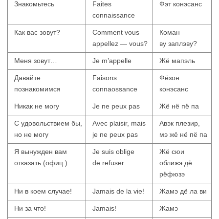
Знакомьтесь
Faites
Фэт конэсанс
connaissance
Как вас зовут?
Comment vous
Коман
appellez — vous?
ву заплэву?
Меня зовут…
Je m’appelle
Жё мапэль
Давайте
Faisons
Фёзон
познакомимся
connaossance
конэсанс
Никак не могу
Je ne peux pas
Жё нё пё па
С удовольствием бы,
Avec plaisir, mais
Авэк плезир,
но не могу
je ne peux pas
мэ жё нё пё па
Я вынужден вам
Je suis oblige
Жё сюи
отказать (офиц.)
de refuser
оближэ дё
рёфюзэ
Ни в коем случае!
Jamais de la vie!
Жамэ дё ла ви
Ни за что!
Jamais!
Жамэ