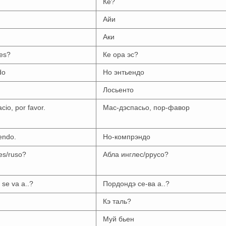
Ке?
Айи
Аки
es?
Ке ора эс?
do
Но энтьендо
Лосьенто
io, por favor.
Мас-дэспасьо, пор-фавор
endo.
Но-компрэндо
es/ruso?
Абла инглес/ррусо?
se va a..?
Пордондэ се-ва а..?
Кэ таль?
Муй бьен