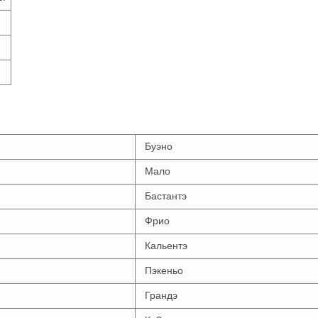
!
Буэно
Мало
Бастантэ
Фрио
Кальентэ
Пэкеньо
Грандэ