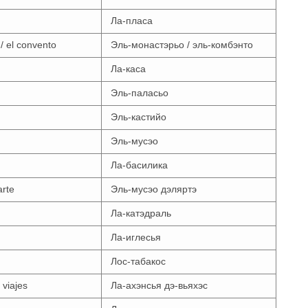
Ла-пласа
/ el convento
Эль-монастэрьо / эль-комбэнто
Ла-каса
Эль-паласьо
Эль-кастийо
Эль-мусэо
Ла-басилика
arte
Эль-мусэо дэляртэ
Ла-катэдраль
Ла-иглесья
Лос-табакос
 viajes
Ла-ахэнсья дэ-вьяхэс