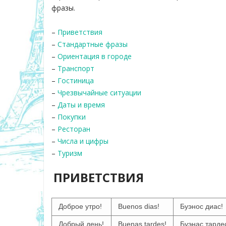
фразы.
–
Приветствия
–
Стандартные фразы
–
Ориентация в городе
–
Транспорт
–
Гостиница
–
Чрезвычайные ситуации
–
Даты и время
–
Покупки
–
Ресторан
–
Числа и цифры
–
Туризм
ПРИВЕТСТВИЯ
Доброе утро!
Buenos dias!
Буэнос диас!
Добрый день!
Buenas tardes!
Буэнас тарде