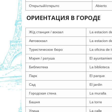
Открытый/открыто
Abierto
ОРИЕНТАЦИЯ В ГОРОДЕ
Ж/д станция / вокзал
La estacion d
Автовокзал
La estacion d
Туристическое бюро
La oficina de 
Мэрия / ратуша
El ayuntamien
Библиотека
La biblioteca
Парк
El parque
Сад
El jardin
Городская стена
La muralla
Башня
La torre
Улица
La calle