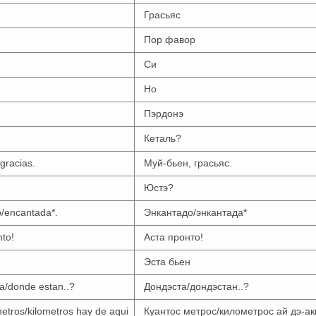
Грасьяс
Пор фавор
Си
Но
Пэрдонэ
Кеталь?
gracias.
Муй-бьен, грасьяс.
Юстэ?
/encantada*.
Энкантадо/энкантада*
nto!
Аста пронто!
Эста бьен
a/donde estan..?
Дондэста/дондэстан..?
etros/kilometros hay de aqui
Куантос метрос/километрос ай дэ-ак