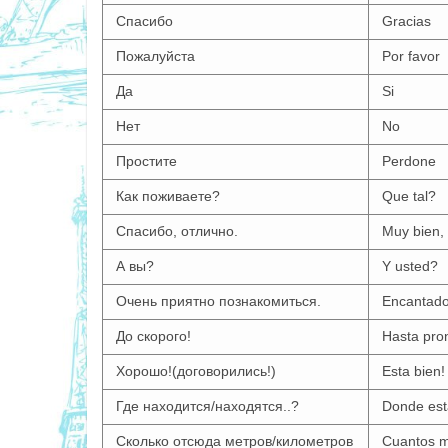
Спасибо
Gracias
Пожалуйста
Por favor
Да
Si
Нет
No
Простите
Perdone
Как поживаете?
Que tal?
Спасибо, отлично.
Muy bien, 
А вы?
Y usted?
Очень приятно познакомиться.
Encantado
До скорого!
Hasta pro
Хорошo!(договорились!)
Esta bien!
Где находится/находятся..?
Donde est
Сколько отсюда метров/километров
Cuantos m