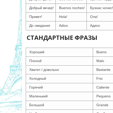
Добрый вечер!
Buenos noches!
Буэнас ночес
Привет!
Hola!
Ола!
До свидания
Adios
Адиос
СТАНДАРТНЫЕ ФРАЗЫ
Хороший
Bueno
Плохой
Malo
Хватит / довольно
Bastante
Холодный
Frio
Горячий
Caliente
Маленький
Pequeno
Большой
Grande