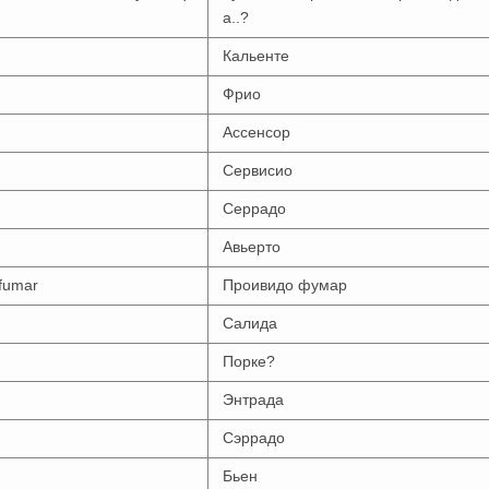
а..?
Кальенте
Фрио
Ассенсор
Сервисио
Серрадо
Авьерто
 fumar
Проивидо фумар
Салида
Порке?
Энтрада
Сэррадо
Бьен