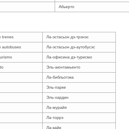
Абьерто
e trenes
Ла-эстасьон дэ-трэнэс
e autobuses
Ла-эстасьон дэ-аутобусэс
turismo
Ла-офисина дэ-турисмо
to
Эль-аюнтамьенто
Ла-библьотэка
Эль-парке
Эль-хардин
Ла-мурайя
Ла-торрэ
Ла-кайе