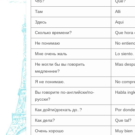
Что?
Que?
Там
Alli
Здесь
Aqui
Сколько времени?
Que hora 
Не понимаю
No entien
Мне очень жаль
Lo siento.
Не могли бы вы говорить
Mas despac
медленнее?
Я не понимаю.
No compr
Вы говорите по-английски/по-
Habla ingl
русски?
Как дойти/доехать до..?
Por donde 
Как дела?
Que tal?
Очень хорошо
Muy bien