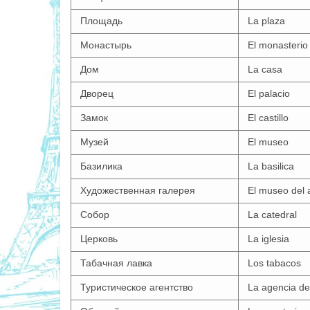
Площадь
La plaza
Монастырь
El monasterio 
Дом
La casa
Дворец
El palacio
Замок
El castillo
Музей
El museo
Базилика
La basilica
Художественная галерея
El museo del 
Собор
La catedral
Церковь
La iglesia
Табачная лавка
Los tabacos
Туристическое агентство
La agencia de