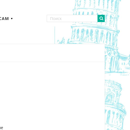
 САМ
ые