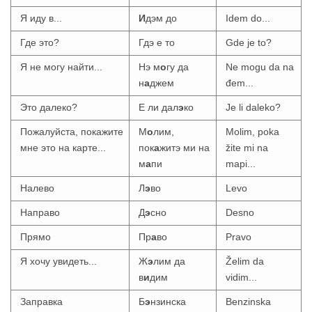
Я иду в...
И
дэм до
Idem do...
Где это?
Гдэ е то
Gde je to?
Я не могу найти...
Нэ м
о
гу да
Ne mogu da na
н
а
джем
đem...
Это далеко?
Е ли дал
э
ко
Je li daleko?
Пожалуйста, покажите
М
о
лим,
Molim, poka
мне это на карте...
пок
а
житэ ми на
žite mi na
м
а
пи
mapi...
Налево
Л
э
во
Levo
Направо
Д
э
сно
Desno
Прямо
Пр
а
во
Pravo
Я хочу увидеть...
Ж
э
лим да
Želim da
в
и
дим
vidim...
Заправка
Б
э
нзинска
Benzinska