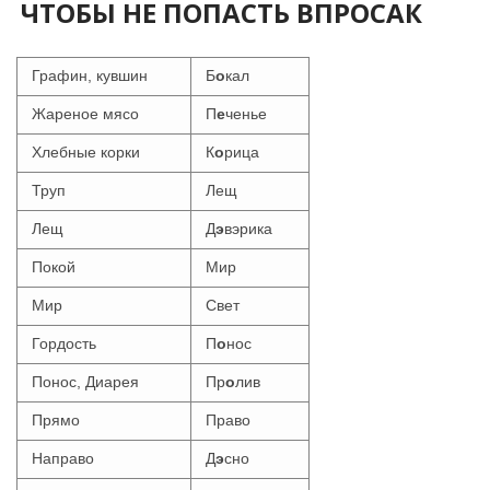
ЧТОБЫ НЕ ПОПАСТЬ ВПРОСАК
Графин, кувшин
Б
о
кал
Жареное мясо
П
е
ченье
Хлебные корки
К
о
рица
Труп
Лещ
Лещ
Д
э
вэрика
Покой
Мир
Мир
Свет
Гордость
П
о
нос
Понос, Диарея
Пр
о
лив
Прямо
Право
Направо
Д
э
сно