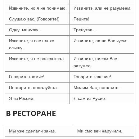
Извините, но я не понимаю.
Изв
и
нитэ, али не раз
у
меем.
Слушаю вас. (Говорите!)
Р
е
ците!
Одну минутку…
Тр
е
нутак…
Извините, я вас плохо
Изв
и
ните, л
о
ше Вас чуем.
слышу.
Извините, я не расслышал.
Изв
и
ните, н
и
сам Вас
р
а
зумео.
Говорите громче!
Гов
о
рите гл
а
сние!
Повторите, пожалуйста.
М
о
лим Вас, пон
о
вите.
Я из России.
Я сам из Р
у
сие.
В РЕСТОРАНЕ
Мы уже сделали заказ.
Ми смо веч н
а
ручили.