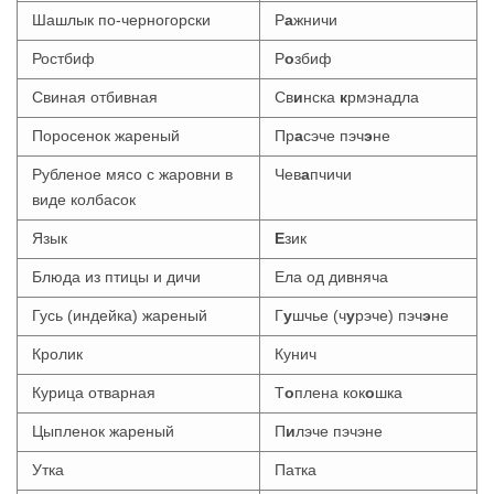
Шашлык по-черногорски
Р
а
жничи
Ростбиф
Р
о
збиф
Свиная отбивная
Св
и
нска
к
рмэнадла
Поросенок жареный
Пр
а
сэче пэч
э
не
Рубленое мясо с жаровни в
Чев
а
пчичи
виде колбасок
Язык
Е
зик
Блюда из птицы и дичи
Ела од дивняча
Гусь (индейка) жареный
Г
у
шчье (ч
у
рэче) пэч
э
не
Кролик
Кунич
Курица отварная
Т
о
плена кок
о
шка
Цыпленок жареный
П
и
лэче пэчэне
Утка
Патка