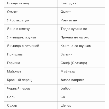
Блюда из яиц
Ела од яя
Омлет
О
млэт
Яйцо вкрутую
Р
о
вито
я
е
Яйцо в смятку
Т
врдо к
у
вано
я
е
Яичница-глазунья
П
ржена
я
я на
о
ко
Яичница с ветчиной
К
а
йгана со ш
у
нком
Приправы
Зачыни
Горчица
С
э
нф (Сл
а
чица)
Майонэз
Маён
э
за
Красный перец
А
лэва п
а
прика
Черный перец
Б
и
бэр
Соль
Со
Сахар
Ш
е
чер