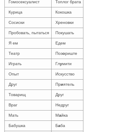
Гомосексуалист
Топлог брата
Курица
Кокошка
Сосиски
Хреновки
Пробовать, пытаться
Покушать
Я ем
Едем
Театр
Поз
о
риште
Играть
Гл
у
мити
Опыт
Искусство
Друг
Пр
и
ятель
Товарищ
Друг
Враг
Недруг
Мать
М
а
йка
Бабушка
Б
а
ба