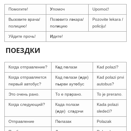
Помогите!
У
помоч
Upomoć!
Вызовите врача/
Поз
о
витэ л
э
кара/
Pozovite lekara /
полицию!
пол
и
цию
policiju!
Уйдите прочь!
И
дите!
ПОЕЗДКИ
Когда отправление?
К
а
д п
о
лази
Kad polazi?
Когда отправляется
Кад п
о
лази (
и
де)
Kad polazi prvi
первый автобус?
п
ы
рви аут
о
бус
autobus?
Это очень рано.
То е пр
э
рано.
To je prerano.
Когда следующий?
Када полази
Kada polazi
(
и
де) сл
э
дэчи
sledeći?
Отправление
П
о
лазак
Polazak