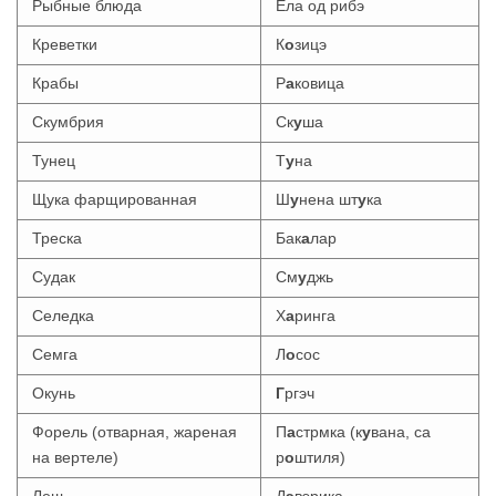
Рыбные блюда
Ела од рибэ
Креветки
К
о
зицэ
Крабы
Р
а
ковица
Скумбрия
Ск
у
ша
Тунец
Т
у
на
Щука фарщированная
Ш
у
нена шт
у
ка
Треска
Бак
а
лар
Судак
См
у
джь
Селедка
Х
а
ринга
Семга
Л
о
сос
Окунь
Г
ргэч
Форель (отварная, жареная
П
а
стрмка (к
у
вана, са
на вертеле)
р
о
штиля)
Лещ
Д
э
вэрика