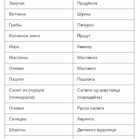
Закуски
Прэдйела
Ветчина
Ш
у
нка
Грибы
П
э
чуркэ
Копченое мясо
П
ршут
Икра
К
а
вияр
Маслины
Масл
и
нкэ
Оливки
Масл
и
нэ
Паштет
Пашт
э
та
Салат из огурцов
Сал
а
та од кр
а
ставца
(помидоров)
(парад
а
йза)
Оливье
Р
у
ска сал
а
та
Селедка
Х
а
ринга
Шпроты
Д
и
лменэ
с
рдэлице