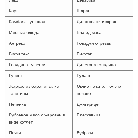
Карп
Ш
а
ран
Камбала тушеная
Д
и
нстовани
и
вэрак
Мясные блюда
Ела од мэса
Антрекот
Г
о
вэджи
о
трезак
Бифштекс
Б
и
фтэк
Говядина тушеная
Д
и
нстана гов
э
дина
Гуляш
Г
у
лаш
Жаркое из баранины, из
О
вчие пэчэне, Т
э
лэче
телятины
печэне
Печенка
Дж
и
гэрице
Рубленое мясо с жаровни в
Пл
е
скавица
виде котлет
Почки
Бубрэзи