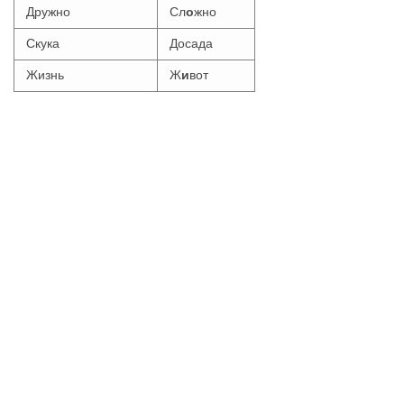
Дружно
Сл
о
жно
Скука
Досада
Жизнь
Ж
и
вот