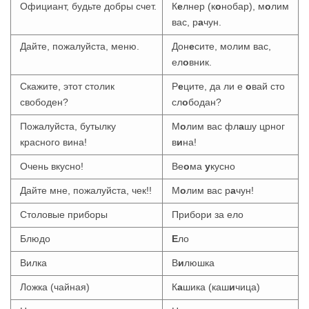
Официант, будьте добры счет.
К
е
лнер (к
о
нобар), м
о
лим
вас, р
а
чун.
Дайте, пожалуйста, меню.
Дон
е
сите, молим вас,
ел
о
вник.
Скажите, этот столик
Р
е
ците, да ли е
о
вай сто
свободен?
сл
о
бодан?
Пожалуйста, бутылку
М
о
лим вас фл
а
шу црног
красного вина!
в
и
на!
Очень вкусно!
Ве
о
ма
у
кусно
Дайте мне, пожалуйста, чек!!
М
о
лим вас р
а
чун!
Столовые приборы
Прибори за ело
Блюдо
Е
ло
Вилка
В
и
люшка
Ложка (чайная)
К
а
шика (каш
и
чица)