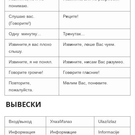
понимаю.
Слушаю вас.
Р
е
ците!
(Говорите!)
Одну минутку…
Тр
е
нутак…
Извините,я вас плохо
Изв
и
ните, л
о
ше Вас чуем.
слышу.
Извините, я не понял.
Изв
и
ните, н
и
сам Вас р
а
зумео.
Говорите громче!
Гов
о
рите гл
а
сние!
Повторите,
М
о
лим Вас, пон
о
вите.
пожалуйста.
ВЫВЕСКИ
Вход/выход
Улаз/Излаз
Ulaz/izlaz
Информация
Информ
а
цие
Informacije