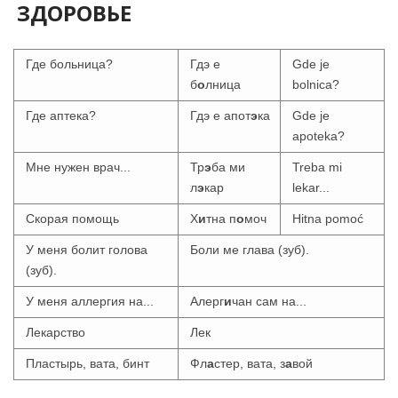
ЗДОРОВЬЕ
Где больница?
Гдэ е
Gde je
б
о
лница
bolnica?
Где аптека?
Гдэ е апот
э
ка
Gde je
apoteka?
Мне нужен врач...
Тр
э
ба ми
Treba mi
л
э
кар
lekar...
Скорая помощь
Х
и
тна п
о
моч
Hitna pomoć
У меня болит голова
Боли ме глава (зуб).
(зуб).
У меня аллергия на...
Алерг
и
чан сам на...
Лекарство
Лек
Пластырь, вата, бинт
Фл
а
стер, вата, з
а
вой