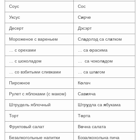
Соус
Сос
Уксус
С
и
рче
Десерт
Дэсэрт
Мороженое с вареньем
Сл
а
долэд са сл
а
тком
… с орехами
… са
о
расима
… с шоколадом
… са чокол
а
дом
… со взбитыми сливками
… са шл
а
гом
Пирожное
К
о
лач
Рулет с яблоками (с маком)
Сав
и
яча
Штрудель яблочный
Штр
у
дла са
я
букама
Торт
Т
о
рта
Фруктовый салат
В
о
чна салата
Безалкогольные напитки
Бэзалкохольна пича