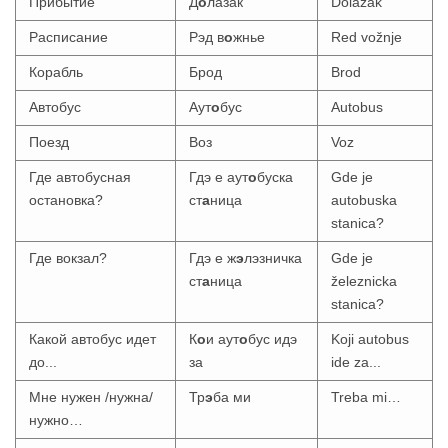
Прибытие
Д
о
лазак
Dolazak
Расписание
Рэд в
о
жнье
Red vožnje
Корабль
Брод
Brod
Автобус
Аут
о
бус
Autobus
Поезд
Воз
Voz
Где автобусная
Гдэ е аут
о
буска
Gde je
остановка?
ст
а
ница
autobuska
stanica?
Где вокзал?
Гдэ е ж
э
лэзничка
Gde je
ст
а
ница
železnicka
stanica?
Какой автобус идет
К
о
и аут
о
бус идэ
Koji autobus
до...
за
ide za...
Мне нужен /нужна/
Тр
э
ба ми
Treba mi…
нужно…