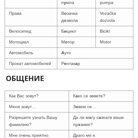
п
у
мпа
pumpa
Права
В
о
зачка
Vozačka
д
о
звола
dozvola
Велосипед
Б
и
цикл
Bicikl
Мотоцикл
М
о
тор
Motor
Автомобиль
А
уто
Прокат автомобилей
Р
е
нтак
а
р
ОБЩЕНИЕ
Как Вас зовут?
К
а
ко се з
о
вете?
Меня зовут…
З
о
вем се…
Разрешите узнать Вашу
Да ли м
о
гу с
а
знати ваше
фамилию?
пр
э
зиме?
Мне очень приятно.
Драго ме е.