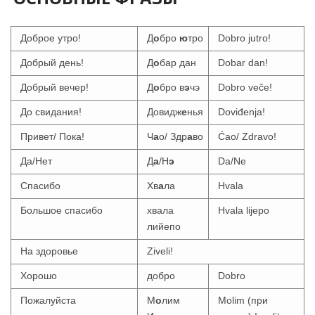
Доброе утро!
Д
о
бро
ю
тро
Dobro jutro!
Добрый день!
Д
о
бар дан
Dobar dan!
Добрый вечер!
Д
о
бро в
э
чэ
Dobro veče!
До свидания!
Довидж
е
нья
Doviđenja!
Привет/ Пока!
Ч
а
о/ Здр
а
во
Ćao/ Zdravo!
Да/Нет
Д
а
/Н
э
Da/Ne
Спасибо
Хв
а
ла
Hvala
Большое спасибо
хвала
Hvala lijepo
лийепо
На здоровье
Ziveli!
Хорошо
добро
Dobro
Пожалуйста
М
о
лим
Molim (при