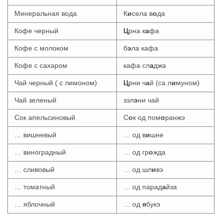
Минеральная вода
К
и
села в
о
да
Кофе черный
Ц
рна к
а
фа
Кофе с молоком
б
э
ла кафа
Кофе с сахаром
кафа сл
а
джа
Чай черный ( с лимоном)
Ц
рни ч
а
й (са л
и
муном)
Чай зеленый
зэл
э
ни чай
Сок апельсиновый
С
о
к од пом
о
ранжэ
… вишневый
… од в
и
шне
… виноградный
… од гр
о
жда
… сливовый
… од шл
и
вэ
… томатный
… од парад
а
йза
… яблочный
… од
я
букэ