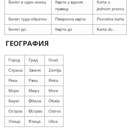
Билет в один конец
К
а
рта у
е
дном
Karta u
пр
а
вцу
jednom pravcu
Билет туда-обратно
П
о
вратна к
а
рта
Povratna karta
Билет до…
К
а
рта до
Karta do…
ГЕОГРАФИЯ
Город
Град
Grad
Страна
З
э
мля
Zemlja
Река
Р
э
ка
Reka
Море
М
о
рэ
More
Берег
О
бала
Obala
Остров
О
стрво
Ostrvo
Улица
У
лица
Ulica