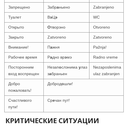
Запрещено
Забр
а
ньено
Zabranjeno
Туалет
В
э
Ц
э
WC
Открыто
О
творэно
Otvoreno
Закрыто
Zatvoreno
Zatvoreno
Внимание!
П
а
жня
Pažnja!
Рабочее время
Р
а
дно вр
э
мэ
Radno vreme
Посторонним
Незап
о
слэнима
у
лаз
Nezaposlenima
вход воспрещен
з
а
браньен
ulaz zabranjen
Добро
Доброд
о
шли!
пожаловать!
Счастливого
Ср
е
чан пут!
пути!
КРИТИЧЕСКИЕ СИТУАЦИИ