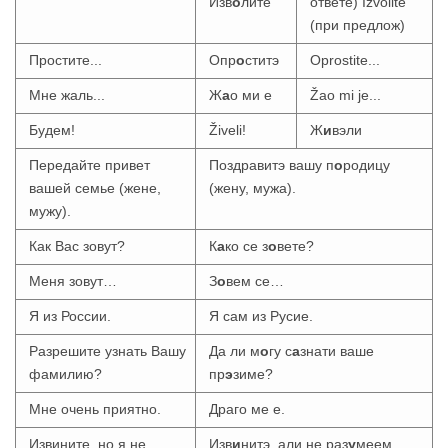
Изв
о
лите
ответе) Izvolite
(при предлож)
Простите...
Опр
о
ститэ
Oprostite...
Мне жаль...
Ж
а
о ми е
Žao mi je...
Будем!
Živeli!
Ж
и
вэли
Передайте привет
Поздравитэ вашу п
о
родицу
вашей семье (жене,
(жену, мужа).
мужу).
Как Вас зовут?
К
а
ко се з
о
вете?
Меня зовут…
З
о
вем се…
Я из России.
Я сам из Русие.
Разрешите узнать Вашу
Да ли м
о
гу с
а
знати ваше
фамилию?
пр
э
зиме?
Мне очень приятно.
Драго ме е.
Извините, но я не
Изв
и
нитэ, али не раз
у
меем.