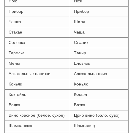
Нож
Нож
Прибор
Пр
и
бор
Чашка
Ш
о
ля
Стакан
Ч
а
ша
Солонка
Сл
а
ник
Тарелка
Т
а
нир
Меню
Еловник
Алкогольные напитки
Алкохольна пича
Коньяк
К
о
ньяк
Коктейль
К
о
ктэл
Водка
В
о
тка
Вино красное (белое, сухое)
Ц
рно в
и
но (б
э
ло, с
у
во)
Шампанское
Шамп
а
няц