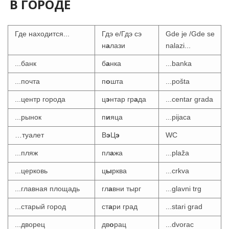
В ГОРОДЕ
Где находится...
Гдэ е/Гдэ сэ
Gde je /Gde se
н
а
лази
nalazi...
...банк
б
а
нка
...banka
...почта
п
о
шта
...pošta
...центр города
ц
э
нтар гр
а
да
...centar grada
...рынок
п
и
яца
...pijaca
…туалет
В
э
Ц
э
WC
...пляж
пл
а
жа
...plaža
...церковь
ц
ы
рква
...crkva
...главная площадь
гл
а
вни тырг
...glavni trg
...старый город
ст
а
ри град
...stari grad
...дворец
дв
о
рац
...dvorac