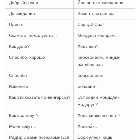
Добрый вечер
Йоо эштээт кииваанок
До свидания
Висонтлаатаашра
Привет
Сэрвус! Сиа!
Скажите, пожалуйста…
Мондяяа кееирэм…
Как дела?
Ходь ван?
Спасибо, хорошо
Кёосёонёом, миндэн
рэндбэн ван
Спасибо
Кёосёонёом
Извините
Бочаанот
Как это сказать по-венгерски?
Эст ходян монддяяк
мадярул?
Как вас зовут?
Ходь хиивьяяк оёнт?
Меня зовут…
Хиивнåк…
Рад(а) с вами познакомиться
Ёорюулёок, ходь