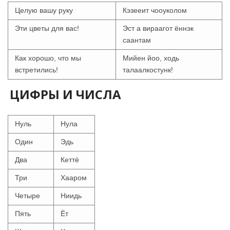
Целую вашу руку
Кэзееит чооуколом
Эти цветы для вас!
Эст а вираагот ённэк
саантам
Как хорошо, что мы
Мийен йоо, ходь
встретились!
талаалкостунк!
ЦИФРЫ И ЧИСЛА
Нуль
Нула
Один
Эдь
Два
Кеттё
Три
Хааром
Четыре
Ниидь
Пять
Ёт