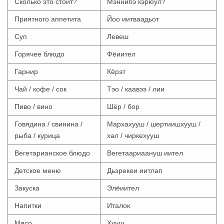
Сколько это стоит?
Мэннибэ кэрюул?
Приятного аппетита
Йоо иитваадьот
Суп
Левеш
Горячее блюдо
Фёиител
Гарнир
Кёрэт
Чай / кофе / сок
Тэо / каавээ / лии
Пиво / вино
Шёр / бор
Говядина / свинина /
Мархахууш / шертиишхууш /
рыба / курица
хал / чиркехууш
Вегетарианское блюдо
Вегетаариаануш иител
Детское меню
Дьэрекеи иитлап
Закуска
Элёиител
Напитки
Италок
Мясо
Хууш