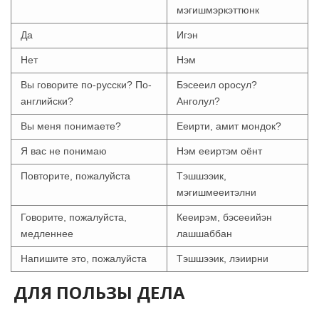
мэгишмэркэттюнк
Да
Игэн
Нет
Нэм
Вы говорите по-русски? По-
Бэсееил оросул?
английски?
Анголул?
Вы меня понимаете?
Eеирти, амит мондок?
Я вас не понимаю
Нэм ееиртэм оёнт
Повторите, пожалуйста
Тэшшээик,
мэгишмееитэлни
Говорите, пожалуйста,
Кееирэм, бэсееийэн
медленнее
лашшаббан
Напишите это, пожалуйста
Тэшшээик, лэиирни
ДЛЯ ПОЛЬЗЫ ДЕЛА