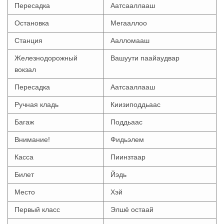
Пересадка
Аатсааллааш
Остановка
Мегааллоо
Станция
Аалломааш
Железнодорожный
Вашуути паайаудвар
вокзал
Пересадка
Аатсааллааш
Ручная кладь
Киизиподдьаас
Багаж
Поддьаас
Внимание!
Фидьэлем
Касса
Пиинзтаар
Билет
Йэдь
Место
Хэй
Первый класс
Элшё остаай