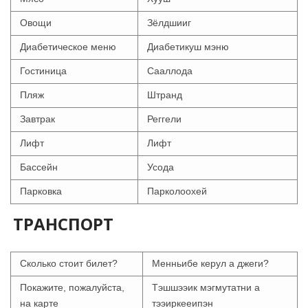
Овощи
Зёлдшииг
Диабетическое меню
Диабетикуш мэню
Гостиница
Сааллода
Пляж
Штранд
Завтрак
Реггели
Лифт
Лифт
Бассейн
Усода
Парковка
Парколоохей
ТРАНСПОРТ
Сколько стоит билет?
Менньибе керул а джеги?
Покажите, пожалуйста,
Тэшшээик мэгмутатни а
на карте
тээиркееипэн