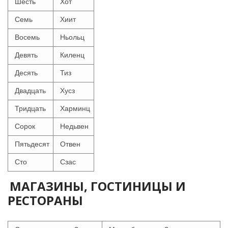
Шесть
Хот
Семь
Хиит
Восемь
Ньольц
Девять
Киленц
Десять
Тиз
Двадцать
Хусз
Тридцать
Харминц
Сорок
Недьвен
Пятьдесят
Отвен
Сто
Сзас
МАГАЗИНЫ, ГОСТИНИЦЫ И
РЕСТОРАНЫ