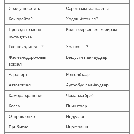
Я хочу посетить…
Сэрэтнээм мэгнээзны…
Как пройти?
Ходян йуток эл?
Проводите меня,
Киишээирьен эл, кееирэм
пожалуйста
Где находится…?
Хол ван…?
Железнодорожный
Вашуути паайаудвар
вокзал
Аэропорт
Репюлётээр
Автовокзал
Аутообус паайаудвар
Камера хранения
Чомагмэгёрзё
Касса
Пиинзтаар
Отправление
Индулааш
Прибытие
Ииркезииш