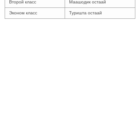
Второй класс
Маашодик остаай
Эконом класс
Туришта остаай