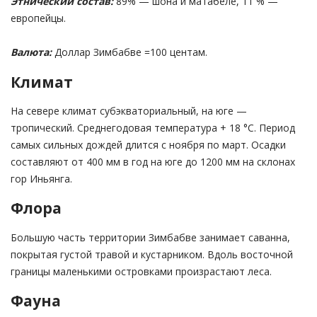
Этнический состав:
89% — шона и матабеле, 11 % —
европейцы.
Валюта:
Доллар Зимбабве =100 центам.
Климат
На севере климат субэкваториальный, на юге —
тропический. Среднегодовая температура + 18 °С. Период
самых сильных дождей длится с ноября по март. Осадки
составляют от 400 мм в год на юге до 1200 мм на склонах
гор Иньянга.
Флора
Большую часть территории Зимбабве занимает саванна,
покрытая густой травой и кустарником. Вдоль восточной
границы маленькими островками произрастают леса.
Фауна