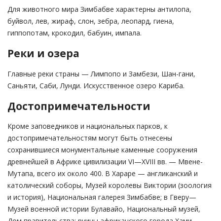
Для животного мира Зимбабве характерны антилопа,
буйвол, лев, жираф, слон, зебра, леопард, гиена,
гиппопотам, крокодил, бабуин, импала.
Реки и озера
Главные реки страны — Лимпопо и Замбези, Шан-гани,
Саньяти, Саби, Лунди. Искусственное озеро Кариба.
Достопримечательности
Кроме заповедников и национальных парков, к
достопримечательностям могут быть отнесены
сохранившиеся монументальные каменные сооружения
древнейшей в Африке цивилизации VI—XVIII вв. — Мвене-
Мутапа, всего их около 400. В Хараре — англиканский и
католический соборы, Музей королевы Виктории (зоология
и история), Национальная галерея Зимбабве; в Гверу—
Музей военной истории Булавайо, Национальный музей,
Дом правительства; руины африканского города Хами.