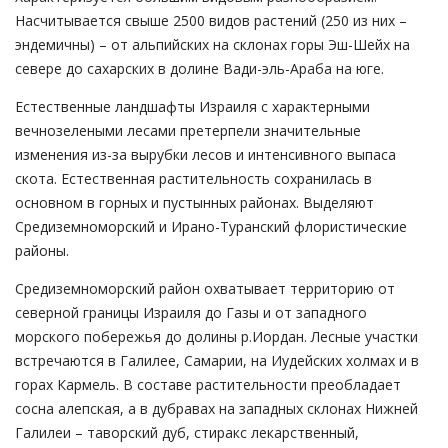
Насчитывается свыше 2500 видов растений (250 из них –
эндемичны) – от альпийских на склонах горы Эш-Шейх на
севере до сахарских в долине Вади-эль-Араба на юге.
Естественные ландшафты Израиля с характерными
вечнозелеными лесами претерпели значительные
изменения из-за вырубки лесов и интенсивного выпаса
скота. Естественная растительность сохранилась в
основном в горных и пустынных районах. Выделяют
Средиземноморский и Ирано-Туранский флористические
районы.
Средиземноморский район охватывает территорию от
северной границы Израиля до Газы и от западного
морского побережья до долины р.Иордан. Лесные участки
встречаются в Галилее, Самарии, на Иудейских холмах и в
горах Кармель. В составе растительности преобладает
сосна алепская, а в дубравах на западных склонах Нижней
Галилеи – таворский дуб, стиракс лекарственный,