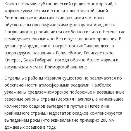
Климат Израиля субтропический средиземноморский, с
жарким сухим летом и относительно мягкой зимой.
Региональные климатические различия частично
обусловлены орографическими факторами. Аридность
(засушливость) проявляется особенно сильно в Негеве, где
земледелие невозможно без искусственного орошения. В
долине р.Иордан, как и в окрестностях Тивериадского
озера (другие названия – Галилейское, Генисаретское,
Кинерет, Бахр-Табария), погода обычно более жаркая и
засушливая, чем на Приморской равнине.
Отдельные районы Израиля существенно различаются по
обеспеченности атмосферными осадками. Наиболее
увлажнены средиземноморское побережье и возвышенные
северные районы страны (Верхняя Галилея), а наименьшее
количество осадков выпадает в пустыне Негев и на
крайнем юге страны. Недостаток осадков компенсируется
выпадением росы (что эквивалентно примерно 200 мм
дождевых осадков в год).