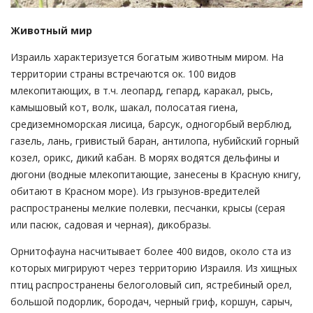
Животный мир
Израиль характеризуется богатым животным миром. На
территории страны встречаются ок. 100 видов
млекопитающих, в т.ч. леопард, гепард, каракал, рысь,
камышовый кот, волк, шакал, полосатая гиена,
средиземноморская лисица, барсук, одногорбый верблюд,
газель, лань, гривистый баран, антилопа, нубийский горный
козел, орикс, дикий кабан. В морях водятся дельфины и
дюгони (водные млекопитающие, занесены в Красную книгу,
обитают в Красном море). Из грызунов-вредителей
распространены мелкие полевки, песчанки, крысы (серая
или пасюк, садовая и черная), дикобразы.
Орнитофауна насчитывает более 400 видов, около ста из
которых мигрируют через территорию Израиля. Из хищных
птиц распространены белоголовый сип, ястребиный орел,
большой подорлик, бородач, черный гриф, коршун, сарыч,