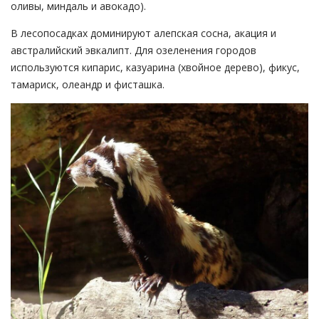
оливы, миндаль и авокадо).
В лесопосадках доминируют алепская сосна, акация и
австралийский эвкалипт. Для озеленения городов
используются кипарис, казуарина (хвойное дерево), фикус,
тамариск, олеандр и фисташка.