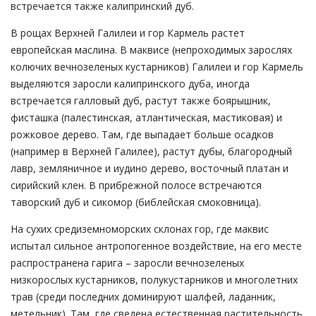
встречается также калипринский дуб.
В рощах Верхней Галилеи и гор Кармель растет
европейская маслина. В маквисе (непроходимых зарослях
колючих вечнозеленых кустарников) Галилеи и гор Кармель
выделяются заросли калипринского дуба, иногда
встречается галловый дуб, растут также боярышник,
фисташка (палестинская, атлантическая, мастиковая) и
рожковое дерево. Там, где выпадает больше осадков
(например в Верхней Галилее), растут дубы, благородный
лавр, земляничное и иудино дерево, восточный платан и
сирийский клен. В прибрежной полосе встречаются
таворский дуб и сикомор (библейская смоковница).
На сухих средиземноморских склонах гор, где маквис
испытал сильное антропогенное воздействие, на его месте
распространена гарига – заросли вечнозеленых
низкорослых кустарников, полукустарников и многолетних
трав (среди последних доминируют шалфей, ладанник,
метельник). Там, где сведена естественная растительность