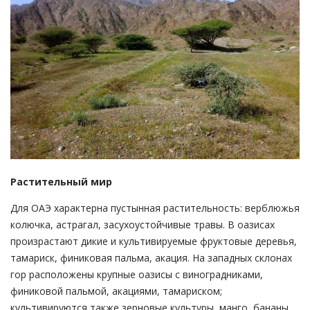
Растительный мир
Для ОАЭ характерна пустынная растительность: верблюжья
колючка, астрагал, засухоустойчивые травы. В оазисах
произрастают дикие и культивируемые фруктовые деревья,
тамариск, финиковая пальма, акация. На западных склонах
гор расположены крупные оазисы с виноградниками,
финиковой пальмой, акациями, тамариском;
культивируются также зерновые культуры, манго, бананы,